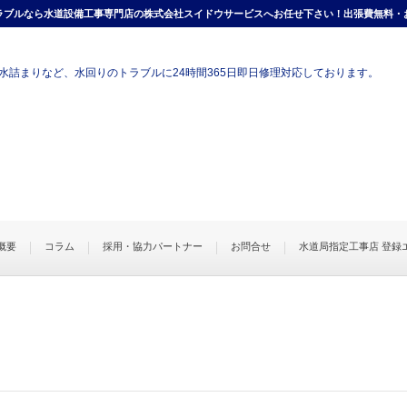
ラブルなら水道設備工事専門店の株式会社スイドウサービスへお任せ下さい！出張費無料・
水詰まりなど、水回りのトラブルに24時間365日即日修理対応しております。
概要
コラム
採用・協力パートナー
お問合せ
水道局指定工事店 登録