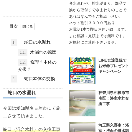
各水漏れや、排水詰まり、部品交
換から取付まで水まわりのことで
あればなんでもご相談下さい。
ネット割引３０００円あり
目次
お電話1本で即日お伺い致します。
また相談～見積までは無料です。
蛇口の水漏れ
お気軽にご連絡下さいませ。
1.
水漏れの原因
1.1.
LINE友達登録で
修理？本体の
1.2.
お米券プレゼント
交換？
キャンペーン
蛇口本体の交換
2.
蛇口の水漏れ
神奈川県相模原市
南区：浴室水栓交
換工事
今回は愛知県名古屋市にて施
工させて頂きました、
埼玉県久喜市：浴
蛇口（混合水栓）の交換工事
室・洗面の排水詰