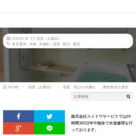
2018.05.30
浴室（お風呂）
名古屋市
,
水栓
,
水漏れ
,
浴室
,
蛇口
,
風呂
HOME
浴室（お風呂）
浴室 蛇口の水漏れ 愛知県名古屋市
株式会社スイドウサービスでは24
時間365日年中無休で水道修理を行
っております。