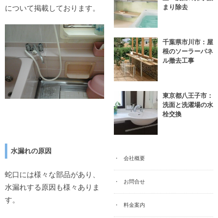
まり除去
について掲載しております。
千葉県市川市：屋
根のソーラーパネ
ル撤去工事
東京都八王子市：
洗面と洗濯場の水
栓交換
水漏れの原因
会社概要
蛇口には様々な部品があり、
お問合せ
水漏れする原因も様々ありま
す。
料金案内