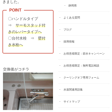
きました。
静岡県
よくある質問
〇ハンドルタイプ
⇒
サーモスタッド付
ブログ
きのレバータイプへ
〇台付水栓 ⇒
壁付
採用情報
き水栓へ
お得意様限定：節水キャンペーン
お得意様限定：無料電話相談
交換後がコチラ
クーリングオフ専用フォーム
水道関連用語集
サイトマップ