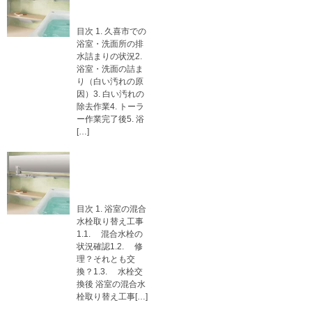
水詰まり除去
目次 1. 久喜市での
浴室・洗面所の排
水詰まりの状況2.
浴室・洗面の詰ま
り（白い汚れの原
因）3. 白い汚れの
除去作業4. トーラ
ー作業完了後5. 浴
[…]
浴室の混合水栓
取り替え 東京
都東久留米市
目次 1. 浴室の混合
水栓取り替え工事
1.1. 混合水栓の
状況確認1.2. 修
理？それとも交
換？1.3. 水栓交
換後 浴室の混合水
栓取り替え工事[…]