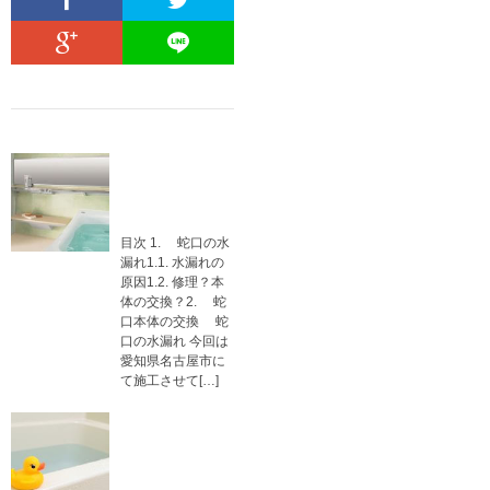
浴室 蛇口の水
漏れ 愛知県
名古屋市
目次 1. 蛇口の水
漏れ1.1. 水漏れの
原因1.2. 修理？本
体の交換？2. 蛇
口本体の交換 蛇
口の水漏れ 今回は
愛知県名古屋市に
て施工させて[…]
京都府京都市右
京区：浴室の混
合水栓交換工事