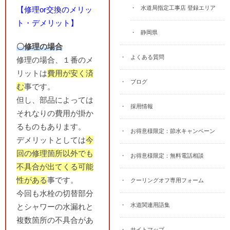
水道局指定工事店 登録エリア
【修理or交換のメリッ
ト・デメリット】
静岡県
〇修理の場合
よくある質問
修理の場合、１番のメ
リットは
費用が安く済
ブログ
む
事です。
但し、部品によっては
採用情報
それなりの費用が掛か
るものもあります。
お得意様限定：節水キャンペーン
デメリットとしては
今
回の修理箇所以外でも
お得意様限定：無料電話相談
不具合が出てくる可能
性がある
事です。
クーリングオフ専用フォーム
今回も水栓の切替部分
水道関連用語集
とシャワーの水漏れと
複数箇所の不具合があ
サイトマップ