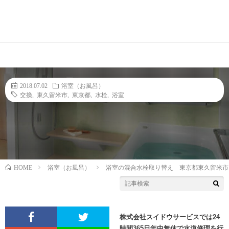
2018.07.02
浴室（お風呂）
交換
,
東久留米市
,
東京都
,
水栓
,
浴室
HOME
浴室（お風呂）
浴室の混合水栓取り替え 東京都東久留米市
株式会社スイドウサービスでは24
時間365日年中無休で水道修理を行