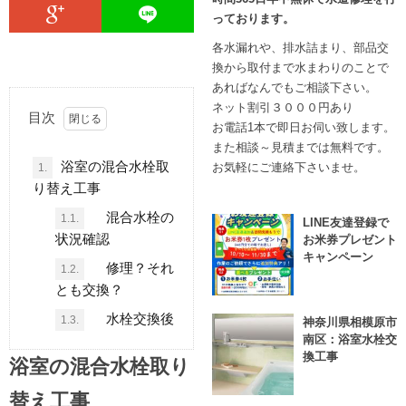
っております。
各水漏れや、排水詰まり、部品交
換から取付まで水まわりのことで
あればなんでもご相談下さい。
ネット割引３０００円あり
目次
お電話1本で即日お伺い致します。
また相談～見積までは無料です。
浴室の混合水栓取
お気軽にご連絡下さいませ。
1.
り替え工事
混合水栓の
1.1.
LINE友達登録で
状況確認
お米券プレゼント
キャンペーン
修理？それ
1.2.
とも交換？
水栓交換後
1.3.
神奈川県相模原市
南区：浴室水栓交
換工事
浴室の混合水栓取り
替え工事