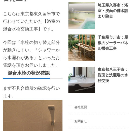
埼玉県久喜市：浴
室・洗面の排水詰
こちらは東京都東久留米市で
まり除去
行わせていただいた【浴室の
混合水栓交換工事】です。
千葉県市川市：屋
今回は「水栓の切り替え部分
根のソーラーパネ
ル撤去工事
が動きにくい」「シャワーか
ら水漏れがある」といったお
電話を頂きお伺いしました。
東京都八王子市：
混合水栓の状況確認
洗面と洗濯場の水
栓交換
まず不具合箇所の確認を行い
ます。
会社概要
お問合せ